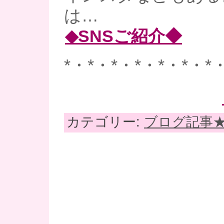
は…
◆SNSご紹介◆
*・*・*・*・*・*・*
カテゴリー:
ブログ記事