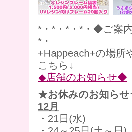
*・*・*・*・◆ご案内
*・
+Happeach+の場
こちら↓
◆店舗のお知らせ◆
★お休みのお知らせ
12月
・21日(水)
・24～25日(土～日)