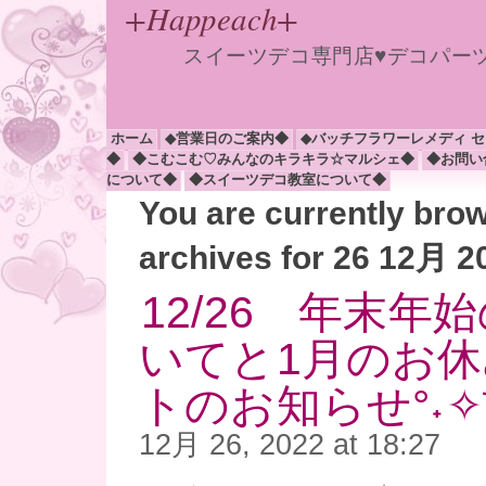
+Happeach+
スイーツデコ専門店♥デコパー
ホーム
◆営業日のご案内◆
◆バッチフラワーレメディ 
◆
◆こむこむ♡みんなのキラキラ☆マルシェ◆
◆お問い
について◆
◆スイーツデコ教室について◆
You are currently bro
archives for 26 12月 2
12/26 年末年
いてと1月のお
トのお知らせ°˖✧◝(⁰
12月 26, 2022 at 18:27