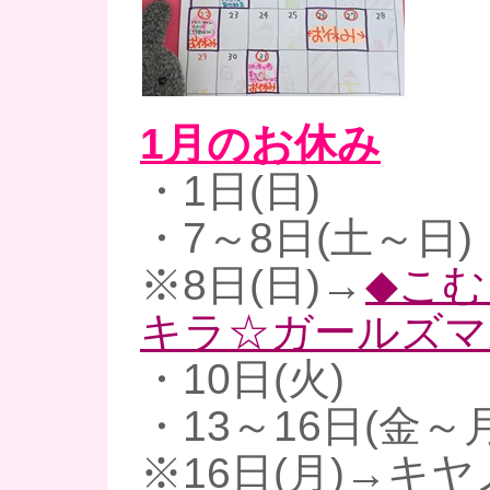
1月のお休み
・1日(日)
・7～8日(土～日)
※8日(日)→
◆こむ
キラ☆ガールズマ
・10日(火)
・13～16日(金～月
※16日(月)→キ