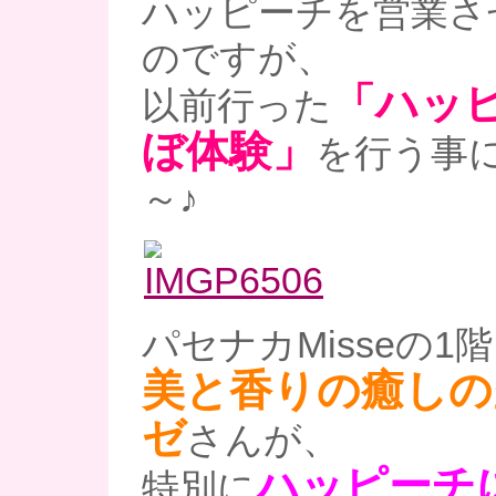
ハッピーチを営業さ
のですが、
「ハッ
以前行った
ぼ体験」
を行う事
～♪
パセナカMisseの
美と香りの癒しの
ゼ
さんが、
ハッピーチ
特別に