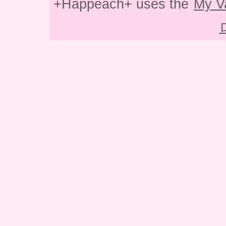
+Happeach+ uses the
My V