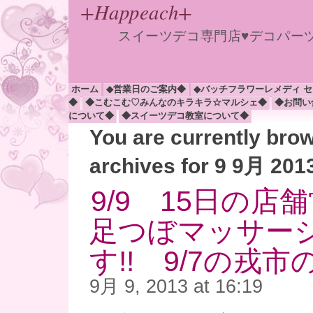
+Happeach+
スイーツデコ専門店♥デコパー
ホーム
◆営業日のご案内◆
◆バッチフラワーレメディ 
◆
◆こむこむ♡みんなのキラキラ☆マルシェ◆
◆お問い
について◆
◆スイーツデコ教室について◆
You are currently bro
archives for 9 9月 201
9/9 15日の店
足つぼマッサー
す!! 9/7の戎
9月 9, 2013 at 16:19