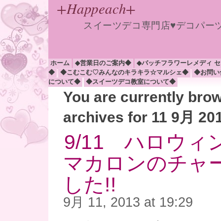
+Happeach+
スイーツデコ専門店♥デコパー
ホーム
◆営業日のご案内◆
◆バッチフラワーレメディ 
◆
◆こむこむ♡みんなのキラキラ☆マルシェ◆
◆お問い
について◆
◆スイーツデコ教室について◆
You are currently bro
archives for 11 9月 20
9/11 ハロウ
マカロンのチャ
した!!
9月 11, 2013 at 19:29