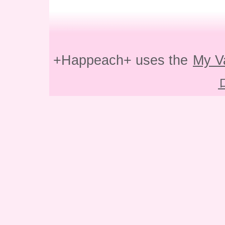
+Happeach+ uses the
My V