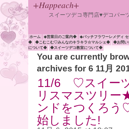
+Happeach+
スイーツデコ専門店♥デコパー
ホーム
◆営業日のご案内◆
◆バッチフラワーレメディ 
◆
◆こむこむ♡みんなのキラキラ☆マルシェ◆
◆お問い
について◆
◆スイーツデコ教室について◆
You are currently bro
archives for 6 11月 20
11/6 ♡スイ
リスマスツリー
ンドをつくろう
始しました!