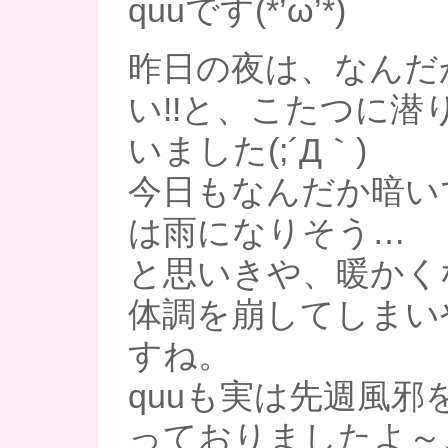
quuです(*’ω’*)
昨日の夜は、なんだ
い!!と、こたつに潜
いました(;´Д｀)
今日もなんだか暗い
は雨になりそう…
と思いきや、暖かく
体調を崩してしまい
すね。
quuも実は先週風邪
っておりましたよ～