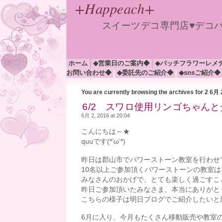
+Happeach+
スイーツデコ専門店♥デコ
ホーム
◆営業日のご案内◆
◆バッチフラワーレメ
お問い合わせ◆
◆委託先のご紹介◆
◆snsご紹介◆
You are currently browsing the archives for 2 6月
6/2 スワロ使用リンゴちゃん
6月 2, 2016 at 20:04
こんにちは～★
quuです(*’ω’*)
昨日は郡山市でパワーストーン教室を行わせ
10名以上ご参加頂くパワーストーンの教室
みなさんのおかげで、とても楽しく過ごすこ
昨日ご参加頂いたみなさま、本当にありがと
こちらの様子は明日ブログでご紹介したいと思い
6月に入り、今月もたくさん移動販売や教室