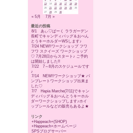
13
14
15
16
17
18
19
20
21
22
23
24
25
26
27
28
29
30
« 5月
7月 »
最近の投稿
8/1 あぃ♡ぱーく ララガーデン
長町でキャンディバッグ＆おべん
とうキーホルダーWSします♪
7/24 NEW!!ワークショップ フワ
フワ スクイーズ ワークショップ
♡ 7月28日からスタート♪ ご予約
は開始しました!!
7/22 7～8月のスケジュールです
♪
7/14 NEW!!ワークショップ★ パ
ンプレートワークショップ出来ま
した♡
7/7 Hapia Marche(7/11)でキャン
ディバッグ＆おべんとうキーホル
ダーワークショップします♪ホイ
ップシールなどの販売もあるよ★
リンク
+Happeach+(SHOP)
+Happeach+ホームページ
SPSブログサーバー