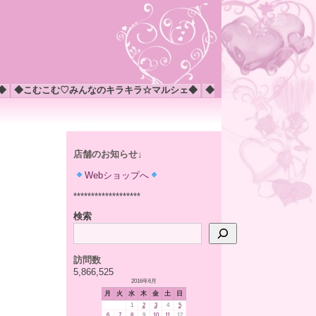
◆
◆こむこむ♡みんなのキラキラ☆マルシェ◆
◆
店舗のお知らせ↓
Webショップへ
*******************
検索
訪問数
5,866,525
2016年6月
月
火
水
木
金
土
日
1
2
3
4
5
6
7
8
9
10
11
12