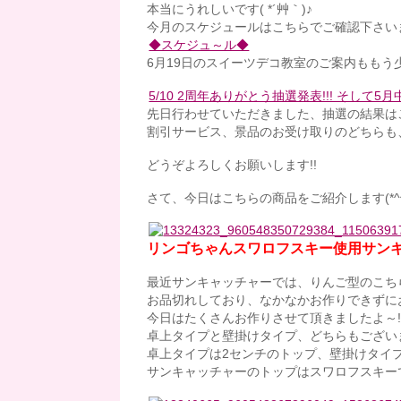
本当にうれしいです( *´艸｀)♪
今月のスケジュールはこちらでご確認下さい
◆スケジュ～ル◆
6月19日のスイーツデコ教室のご案内ももう
5/10 2周年ありがとう抽選発表!!! そして5月
先日行わせていただきました、抽選の結果は
割引サービス、景品のお受け取りのどちらも
どうぞよろしくお願いします!!
さて、今日はこちらの商品をご紹介します(*^^
リンゴちゃんスワロフスキー使用サン
最近サンキャッチャーでは、りんご型のこち
お品切れしており、なかなかお作りできずに
今日はたくさんお作りさせて頂きましたよ～!
卓上タイプと壁掛けタイプ、どちらもござい
卓上タイプは2センチのトップ、壁掛けタイ
サンキャッチャーのトップはスワロフスキー