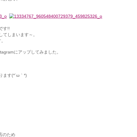
す!!
してしまいます～。
す。
tagramにアップしてみました。
す(*´ω｀*)
店のため