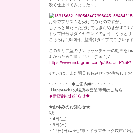
淡く仕上げてみました～。
お外でプリズムを受けてみたのですが、
ちょっと当たっただけでもきらめきがすごいで
トップ部分はダイヤモンドのよう…うっとり
こちらは4,950円、壁掛けタイプでございま
このダリア型のサンキャッチャーの動画をins
よかったらご覧ください(*´ω｀)ﾉ
https://www.instagram.com/p/BGJUifrPYSP/
それでは、また明日もおみせでお待ちしておりま
*・*・*・*・◆ご案内◆*・*・*・*・
+Happeach+の場所や営業時間はこちら↓
◆新店舗のお知らせ◆
★お休みのお知らせ★
6月
・4日(土)
・9日(木)
・12日(日)→米沢市・ドラマチック戎市に出