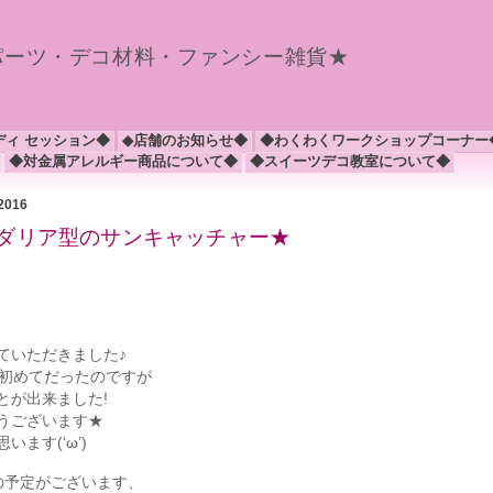
パーツ・デコ材料・ファンシー雑貨★
ディ セッション◆
◆店舗のお知らせ◆
◆わくわくワークショップコーナー
◆対金属アレルギー商品について◆
◆スイーツデコ教室について◆
 2016
とダリア型のサンキャッチャー★
ていただきました♪
は初めてだったのですが
とが出来ました!
うございます★
ます(‘ω’)
の予定がございます、