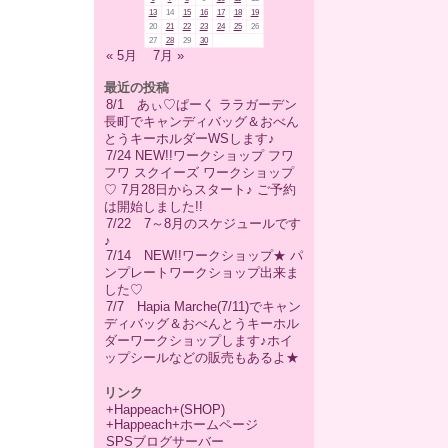
13
14
15
16
17
18
19
20
21
22
23
24
25
26
27
28
29
30
« 5月
7月 »
最近の投稿
8/1 あぃ♡ぱーく ララガーデン
長町でキャンディバッグ＆おべん
とうキーホルダーWSします♪
7/24 NEW!!ワークショップ フワ
フワ スクイーズ ワークショップ
♡ 7月28日からスタート♪ ご予約
は開始しました!!
7/22 7～8月のスケジュールです
♪
7/14 NEW!!ワークショップ★ パ
ンプレートワークショップ出来ま
した♡
7/7 Hapia Marche(7/11)でキャン
ディバッグ＆おべんとうキーホル
ダーワークショップします♪ホイ
ップシールなどの販売もあるよ★
リンク
+Happeach+(SHOP)
+Happeach+ホームページ
SPSブログサーバー