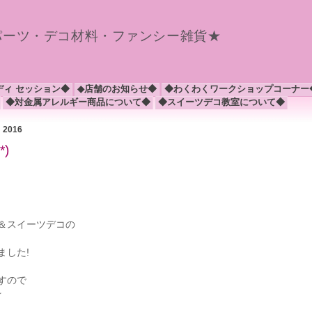
パーツ・デコ材料・ファンシー雑貨★
ディ セッション◆
◆店舗のお知らせ◆
◆わくわくワークショップコーナー
◆対金属アレルギー商品について◆
◆スイーツデコ教室について◆
月 2016
)
＆スイーツデコの
ました!
すので
☆