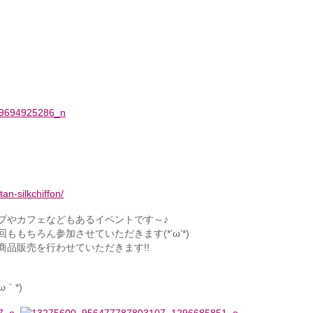
）
ttan-silkchiffon/
プやカフェなどもあるイベントです～♪
もちろん参加させていただきます(*’ω’*)
品販売を行わせていただきます!!
｀*)