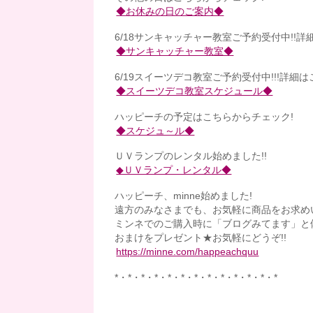
◆お休みの日のご案内◆
6/18サンキャッチャー教室ご予約受付中!!詳
◆サンキャッチャー教室◆
6/19スイーツデコ教室ご予約受付中!!!詳細は
◆スイーツデコ教室スケジュール◆
ハッピーチの予定はこちらからチェック!
◆スケジュ～ル◆
ＵＶランプのレンタル始めました!!
◆ＵＶランプ・レンタル◆
ハッピーチ、minne始めました!
遠方のみなさまでも、お気軽に商品をお求め
ミンネでのご購入時に「ブログみてます」と
おまけをプレゼント★お気軽にどうぞ!!
https://minne.com/happeachquu
*・*・*・*・*・*・*・*・*・*・*・*・*