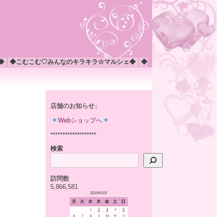
◆
◆こむこむ♡みんなのキラキラ☆マルシェ◆
◆
店舗のお知らせ↓
Webショップへ
*******************
検索
訪問数
5,866,581
2016年6月
月
火
水
木
金
土
日
1
2
3
4
5
6
7
8
9
10
11
12