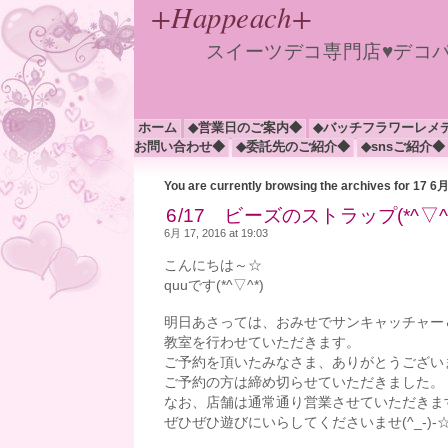
+Happeach+
スイーツデコ専門店♥デコ
ホーム
◆営業日のご案内◆
◆バッチフラワーレメ
お問い合わせ◆
◆委託先のご紹介◆
◆snsご紹介◆
You are currently browsing the archives for 17 6
6/17 ビーズのストラップ(*^▽^*
6月 17, 2016 at 19:03
こんにちは～☆
quuです(*^▽^*)
明日あさっては、おみせでサンキャッチャー
教室を行わせていただきます。
ご予約を頂いたみなさま、ありがとうござい
ご予約の方は締め切らせていただきました。
なお、店舗は通常通り営業させていただきま
ぜひぜひ遊びにいらしてくださいませ(^_-)-