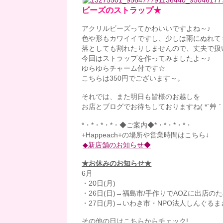
ビーズのストラップ★
アクリルビーズってかわいいですよね～♪
色や形もカワイイですし、少しは雨にぬれて
落としても割れたりしませんので、丈夫で扱
今回はストラップを作ってみましたよ～♪
ゆらゆらチャーム付です☆
こちらは350円でございます～。
それでは、また明日も皆様のお越しを
お店とブログでお待ちしておりますね( *´艸｀
*・*・*・*・◆ご案内◆*・*・*・*・
+Happeach+の場所や営業時間はこちら↓
◆新店舗のお知らせ◆
★お休みのお知らせ★
6月
・20日(月)
・26日(日)→福島市/手作りでAOZに出店の
・27日(月)→いわき市・NPO法人しんぐ
その他の日はこちらからチェック!