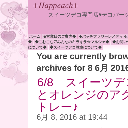
+Happeach+
スイーツデコ専門店♥デコパー
ホーム
◆営業日のご案内◆
◆バッチフラワーレメディ 
◆
◆こむこむ♡みんなのキラキラ☆マルシェ◆
◆お問い
について◆
◆スイーツデコ教室について◆
You are currently bro
archives for 8 6月 201
6/8 スイーツ
とオレンジのア
トレー♪
6月 8, 2016 at 19:44