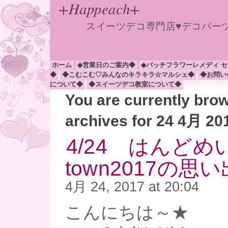
+Happeach+
スイーツデコ専門店♥デコパー
ホーム
◆営業日のご案内◆
◆バッチフラワーレメディ 
◆
◆こむこむ♡みんなのキラキラ☆マルシェ◆
◆お問い
について◆
◆スイーツデコ教室について◆
You are currently bro
archives for 24 4月 20
4/24 はんどめ
town2017の思い出
4月 24, 2017 at 20:04
こんにちは～★