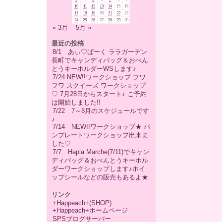
10
11
12
13
14
15
16
17
18
19
20
21
22
23
24
25
26
27
28
29
30
« 3月
5月 »
最近の投稿
8/1 あぃ♡ぱーく ララガーデン
長町でキャンディバッグ＆おべん
とうキーホルダーWSします♪
7/24 NEW!!ワークショップ フワ
フワ スクイーズ ワークショップ
♡ 7月28日からスタート♪ ご予約
は開始しました!!
7/22 7～8月のスケジュールです
♪
7/14 NEW!!ワークショップ★ パ
ンプレートワークショップ出来ま
した♡
7/7 Hapia Marche(7/11)でキャン
ディバッグ＆おべんとうキーホル
ダーワークショップします♪ホイ
ップシールなどの販売もあるよ★
リンク
+Happeach+(SHOP)
+Happeach+ホームページ
SPSブログサーバー