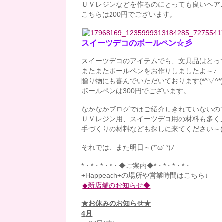
ＵＶレジンなどを作るのにとっても良いヘア
こちらは200円でございます。
スイーツデコのボールペン☆彡
スイーツデコのアイテムでも、文具品はとっ
またまたボールペンをお作りしましたよ～♪
贈り物にも喜んでいただいております(*^▽^*
ボールペンは300円でございます。
なかなかブログではご紹介しきれていないの
ＵＶレジン用、スイーツデコ用の材料も多く
手づくりの材料なども探しに来てください～( *
それでは、また明日～(*‘ω‘ *)ﾉ
*・*・*・*・◆ご案内◆*・*・*・*・
+Happeach+の場所や営業時間はこちら↓
◆新店舗のお知らせ◆
★お休みのお知らせ★
4
月