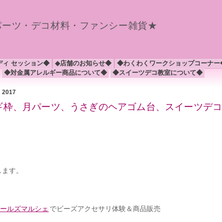
パーツ・デコ材料・ファンシー雑貨★
ディ セッション◆
◆店舗のお知らせ◆
◆わくわくワークショップコーナー
◆対金属アレルギー商品について◆
◆スイーツデコ教室について◆
月 2017
カギ枠、月パーツ、うさぎのヘアゴム台、スイーツデ
します。
ガールズマルシェ
でビーズアクセサリ体験＆商品販売