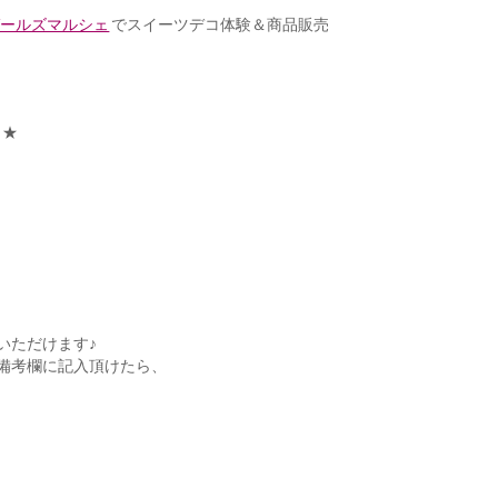
ガールズマルシェ
でスイーツデコ体験＆商品販売
よ★
いただけます♪
備考欄に記入頂けたら、