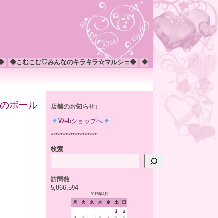
◆
◆こむこむ♡みんなのキラキラ☆マルシェ◆
◆
コのボール
店舗のお知らせ↓
Webショップへ
*******************
検索
訪問数
5,866,594
2017年4月
月
火
水
木
金
土
日
1
2
3
4
5
6
7
8
9