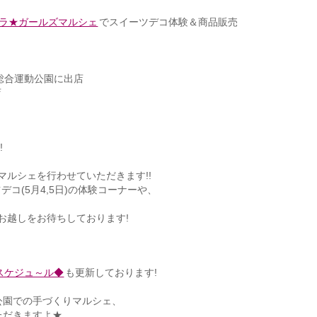
ラ★ガールズマルシェ
でスイーツデコ体験＆商品販売
総合運動公園に出店
店
!
、
ルシェを行わせていただきます!!
デコ(5月4,5日)の体験コーナーや、
お越しをお待ちしております!
スケジュ～ル◆
も更新しております!
公園での手づくりマルシェ、
ただきますよ★