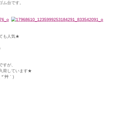
ゴム台です。
ても人気★
)
ですが、
入荷しています★
´艸｀)