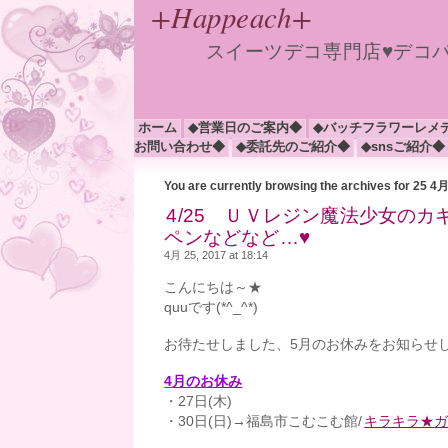
+Happeach+
スイーツデコ専門店♥デコ
ホーム
◆営業日のご案内◆
◆バッチフラワーレメ
お問い合わせ◆
◆委託先のご紹介◆
◆snsご紹介◆
You are currently browsing the archives for 25 4
4/25 ＵＶレジン魔法少女の
ペンなどなど…♥
4月 25, 2017 at 18:14
こんにちは～★
quuです(*^_^*)
お待たせしました、5月のお休みをお知らせ
4
月のお休み
・27日(木)
・30日(日)→福島市こむこむ館/
キラキラ★