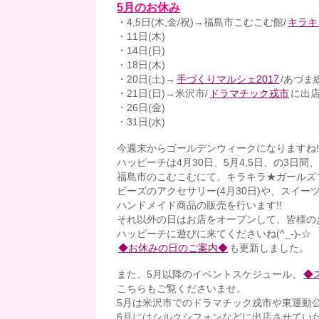
5月のお休み
・4,5日(木,金/祝)→福島市こむこむ館/
キラキ
・11日(木)
・14日(日)
・18日(木)
・20日(土)→
手づくりマルシェ2017
/あづま
・21日(日)→米沢市/
ドラマチック戎市
に出
・26日(金)
・31日(水)
今週末からゴールデンウィークになりますね!
ハッピーチは4月30日、5月4,5日、の3日間
福島市のこむこむにて、キラキラ★ガールズマ
ビーズのアクセサリー(4月30日)や、スイーツ
ハンドメイド商品の販売を行います!!
それ以外の日はお店をオープンして、皆様の
ハッピーチに遊びに来てくださいね(^_-)-☆
◆お休みの日のご案内◆
も更新しました。
また、5月以降のイベントスケジュール、
◆
こちらもご覧くださいませ。
5月は米沢市でのドラマチック戎市や東運動
6月にはシルクシフォンなどに出店させてい