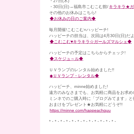
・27日(木)
・30日(日)→福島市こむこむ館/
キラキラ★
その他のお休みはこちら!
◆お休みの日のご案内◆
毎月開催!こむこむ×ハッピーチ!
ハッピーチの担当は、次回は4月30日(日)だ
◆こむこむ♥キラキラ☆ガールズマルシェ◆
ハッピーチの予定はこちらからチェック!
◆スケジュ～ル◆
ＵＶランプのレンタル始めました!!
◆ＵＶランプ・レンタル◆
ハッピーチ、minne始めました!
遠方のみなさまでも、お気軽に商品をお求め
ミンネでのご購入時に「ブログみてます」と
おまけをプレゼント★お気軽にどうぞ!!
https://minne.com/happeachquu
*・*・*・*・*・*・*・*・*・*・*・*・