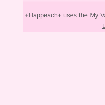
+Happeach+ uses the
My V