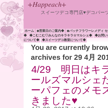
+Happeach+
スイーツデコ専門店♥デコパー
ホーム
◆営業日のご案内◆
◆バッチフラワーレメディ 
◆
◆こむこむ♡みんなのキラキラ☆マルシェ◆
◆お問い
について◆
◆スイーツデコ教室について◆
You are currently bro
archives for 29 4月 20
4/29 明日は
ールズマルシェ
ーパフェのメモ
きました♥