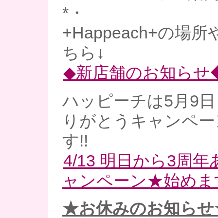
*・
+Happeach+の
ちら↓
◆新店舗のお知らせ
ハッピーチは5月9日
りがとうキャンペー
す!!
4/13 明日から3周
ャンペーン★始めます～(
★お休みのお知らせ