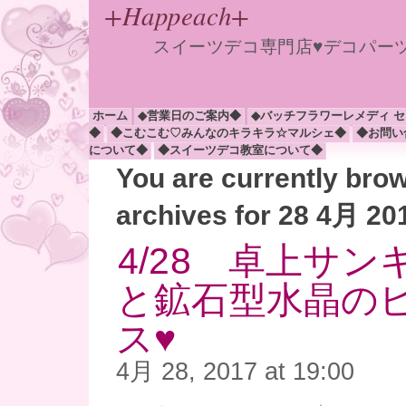
+Happeach+
スイーツデコ専門店♥デコパー
ホーム
◆営業日のご案内◆
◆バッチフラワーレメディ 
◆
◆こむこむ♡みんなのキラキラ☆マルシェ◆
◆お問い
について◆
◆スイーツデコ教室について◆
You are currently bro
archives for 28 4月 20
4/28 卓上サ
と鉱石型水晶の
ス♥
4月 28, 2017 at 19:00