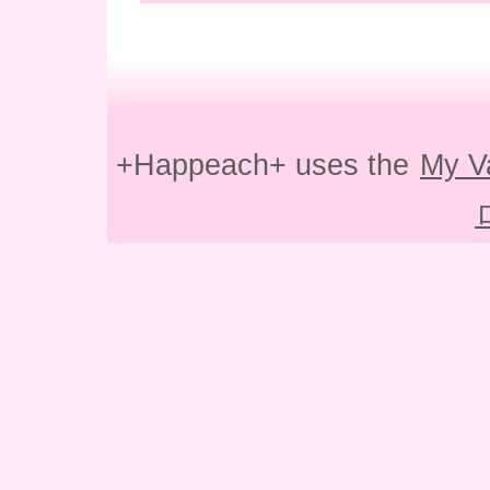
+Happeach+ uses the
My V